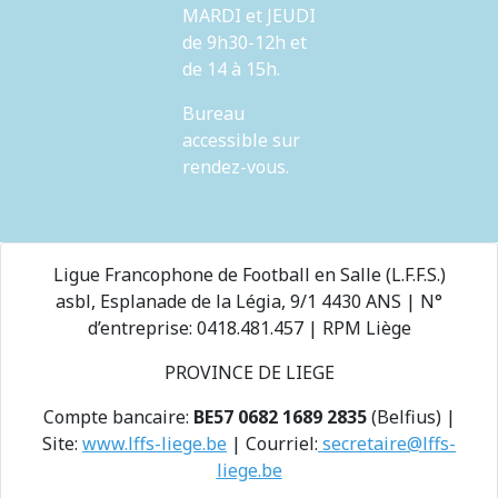
MARDI et JEUDI
de 9h30-12h et
de 14 à 15h.
Bureau
accessible sur
rendez-vous.
Ligue Francophone de Football en Salle (L.F.F.S.)
asbl, Esplanade de la Légia, 9/1 4430 ANS | N°
d’entreprise: 0418.481.457 | RPM Liège
PROVINCE DE LIEGE
Compte bancaire:
BE57 0682 1689 2835
(Belfius) |
Site:
www.lffs-liege.be
| Courriel:
secretaire@lffs-
liege.be