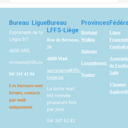
Bureau Ligue
Bureau
Provinces
Fédéra
LFFS-Liège
Esplanade de la
Brabant
Ligue
Légia 9/1
Wallon
Francoph
Rue de Berneau,
Football 
24
4430 ANS
H
ainaut
600 Visé
Associati
4
secretariat@lffs.eu
Luxembourg
de Footba
secretaire@lffs-
Salle
04/ 341 41 94
Namur
liege.be
Vlaamse
Les bureaux sont
La boite mail
Zaalvoet
fermés,
contacts
est relevée
par mail
plusieurs fois
uniquement
par jour.
04/ 341 52 82