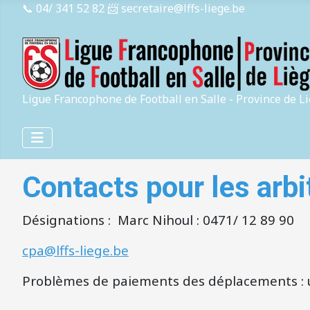
📞 04/ 341 52 82
📨 secretaire@lffs-liege.be
Ligue Francophone de Football en Salle - Province de L
Contacts pour les arbi
Désignations : Marc Nihoul : 0471/ 12 89 90
cpa@lffs-liege.be
Problèmes de paiements des déplacements : 