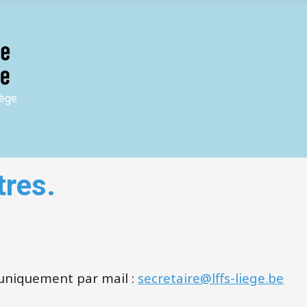
iège
tres.
uniquement par mail :
secretaire@lffs-liege.be