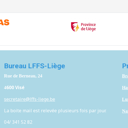
Bureau LFFS-Liège
P
Rue de Berneau, 24
Br
600 Visé
4
H
a
secretaire@lffs-liege.be
Lu
La boite mail est relevée plusieurs fois par jour.
Na
04/ 341 52 82