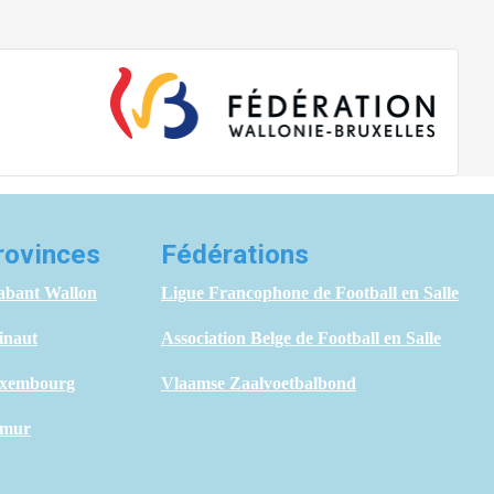
rovinces
Fédérations
abant Wallon
Ligue Francophone de Football en Salle
inaut
Association Belge de Football en Salle
xembourg
Vlaamse Zaalvoetbalbond
mur