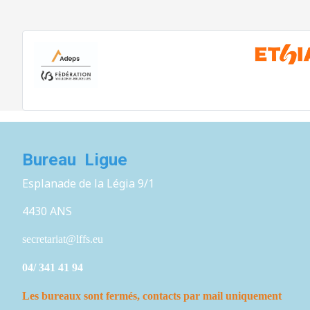
Bureau Ligue
Esplanade de la Légia 9/1
4430 ANS
secretariat@lffs.eu
04/ 341 41 94
Les bureaux sont fermés,
contacts par mail uniquement