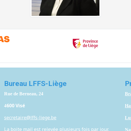
Bureau LFFS-Liège
P
Rue de Berneau, 24
Br
600 Visé
4
H
a
secretaire@lffs-liege.be
Lu
La boite mail est relevée plusieurs fois par jour.
Na