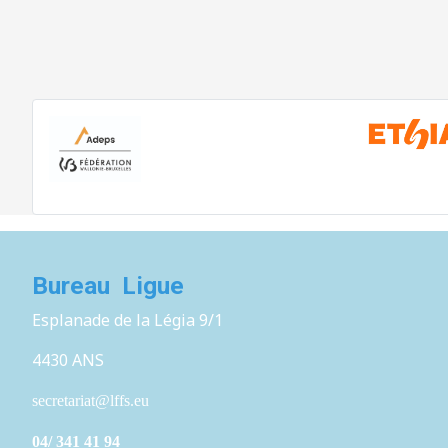
Bureau Ligue
Esplanade de la Légia 9/1
4430 ANS
secretariat@lffs.eu
04/ 341 41 94