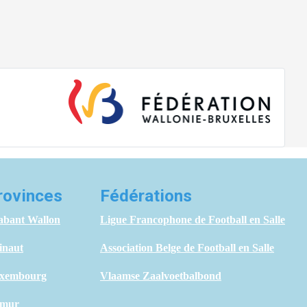
rovinces
Fédérations
abant Wallon
Ligue Francophone de Football en Salle
inaut
Association Belge de Football en Salle
xembourg
Vlaamse Zaalvoetbalbond
mur