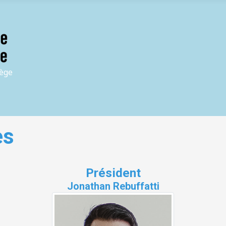
iège
es
Président
Jonathan Rebuffatti