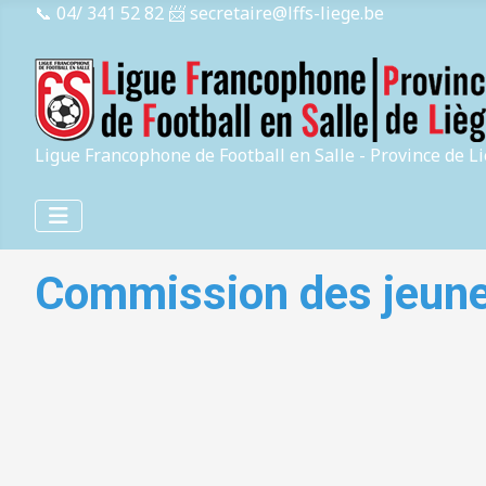
📞 04/ 341 52 82
📨 secretaire@lffs-liege.be
Ligue Francophone de Football en Salle - Province de L
Commission des jeun