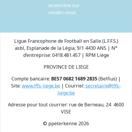
accessible sur
rendez-vous.
Ligue Francophone de Football en Salle (L.F.F.S.)
asbl, Esplanade de la Légia, 9/1 4430 ANS | N°
d’entreprise: 0418.481.457 | RPM Liège
PROVINCE DE LIEGE
Compte bancaire:
BE57 0682 1689 2835
(Belfius) |
Site:
www.lffs-liege.be
| Courriel:
secretaire@lffs-
liege.be
Adresse pour tout courrier: rue de Berneau, 24 4600
VISE
© ppeterkenne 2026