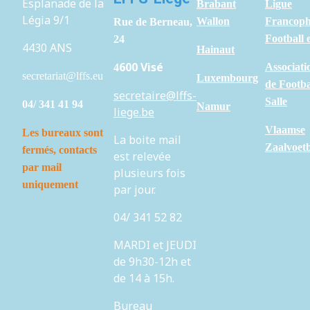
Esplanade de la
Brabant
Ligue
Légia 9/1
Wallon
Francoph
Rue de Berneau,
Football 
24
4430 ANS
H
ainaut
600 Visé
Associati
4
secretariat@lffs.eu
Luxembourg
de Footba
secretaire@lffs-
Salle
04/ 341 41 94
Namur
liege.be
Vlaamse
Les bureaux sont
La boite mail
Zaalvoet
fermés,
contacts
est relevée
par mail
plusieurs fois
uniquement
par jour.
04/ 341 52 82
MARDI et JEUDI
de 9h30-12h et
de 14 à 15h.
Bureau