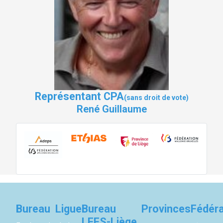
Représentant CPA
(sans droit de vote)
René Guillaume
Bureau Ligue
Bureau
Provinces
Fédéra
LFFS-Liège