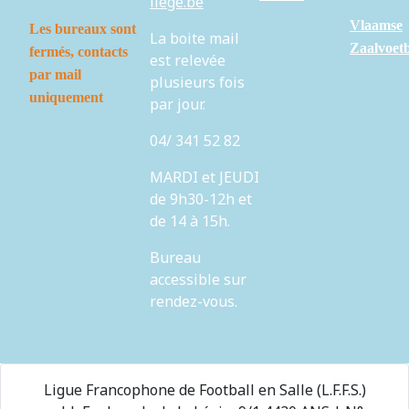
liege.be
Vlaamse
Les bureaux sont
La boite mail
Zaalvoet
fermés,
contacts
est relevée
par mail
plusieurs fois
uniquement
par jour.
04/ 341 52 82
MARDI et JEUDI
de 9h30-12h et
de 14 à 15h.
Bureau
accessible sur
rendez-vous.
Ligue Francophone de Football en Salle (L.F.F.S.)