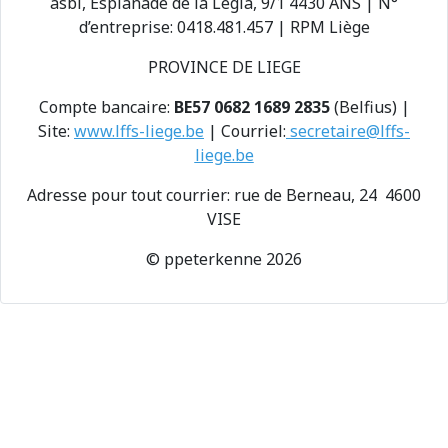
asbl, Esplanade de la Légia, 9/1 4430 ANS | N°
d’entreprise: 0418.481.457 | RPM Liège
PROVINCE DE LIEGE
Compte bancaire:
BE57 0682 1689 2835
(Belfius) |
Site:
www.lffs-liege.be
| Courriel:
secretaire@lffs-
liege.be
Adresse pour tout courrier: rue de Berneau, 24 4600
VISE
© ppeterkenne 2026